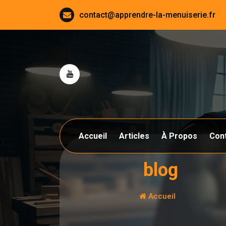
Aller
contact@apprendre-la-menuiserie.fr
au
contenu
Accueil
Articles
À Propos
Con
blog
Accueil