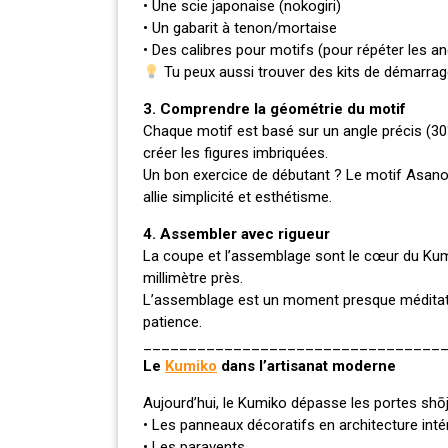
• Une scie japonaise (nokogiri)
• Un gabarit à tenon/mortaise
• Des calibres pour motifs (pour répéter les an
Tu peux aussi trouver des kits de démarrage
3. Comprendre la géométrie du motif
Chaque motif est basé sur un angle précis (30°
créer les figures imbriquées.
Un bon exercice de débutant ? Le motif Asanoha,
allie simplicité et esthétisme.
4. Assembler avec rigueur
La coupe et l’assemblage sont le cœur du Kumi
millimètre près.
L’assemblage est un moment presque méditatif : 
patience.
_________________________________
Le
Kumiko
dans l’artisanat moderne
Aujourd’hui, le Kumiko dépasse les portes shōji
• Les panneaux décoratifs en architecture inté
• Les paravents