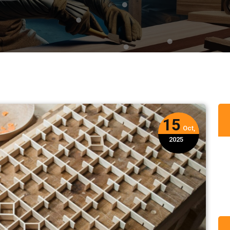
15
Oct,
2025