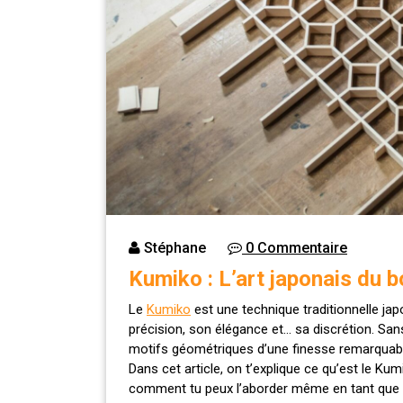
Stéphane
0 Commentaire
Kumiko : L’art japonais du b
Le
Kumiko
est une technique traditionnelle ja
précision, son élégance et… sa discrétion. Sans 
motifs géométriques d’une finesse remarquab
Dans cet article, on t’explique ce qu’est le K
comment tu peux l’aborder même en tant que dé