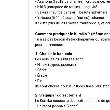
• Asanoha (feuille de chanvre) : croissance, ré
• Kikkō (carapace de tortue) : longévité
• Sakura (fleur de cerisier) : beauté éphémère
• Yotsuba (trèfle à quatre feuilles) : chance
Il existe plus de 200 motifs traditionnels, et
_________________________________
Comment pratiquer le Kumiko ? (Même en t
Tu n’as pas besoin d’être charpentier ou ébéni
pour commencer :
1. Choisir le bon bois
Les bois les plus utilisés sont :
• Hinoki (cyprès japonais)
• Cèdre
• Érable
• Pin
Ils sont choisis pour leur fibres fines, leur stab
2. S’équiper correctement
Le Kumiko nécessite des outils manuels de gr
• Un rabot japonais (kanna)