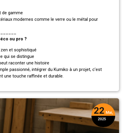
aut de gamme
tériaux modernes comme le verre ou le métal pour
_______
déco ou pro ?
s zen et sophistiqué
re qui se distingue
eut raconter une histoire
imple passionné, intégrer du Kumiko à un projet, c’est
nt une touche raffinée et durable.
22
Mai,
2025