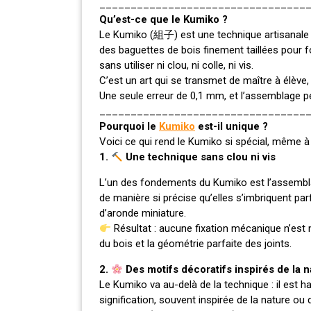
_________________________________
Qu’est-ce que le Kumiko ?
Le Kumiko (組子) est une technique artisanale j
des baguettes de bois finement taillées pour 
sans utiliser ni clou, ni colle, ni vis.
C’est un art qui se transmet de maître à élève
Une seule erreur de 0,1 mm, et l’assemblage 
_________________________________
Pourquoi le
Kumiko
est-il unique ?
Voici ce qui rend le Kumiko si spécial, même à 
1.
Une technique sans clou ni vis
L’un des fondements du Kumiko est l’assembla
de manière si précise qu’elles s’imbriquent p
d’aronde miniature.
Résultat : aucune fixation mécanique n’est n
du bois et la géométrie parfaite des joints.
2.
Des motifs décoratifs inspirés de la n
Le Kumiko va au-delà de la technique : il est
signification, souvent inspirée de la nature ou