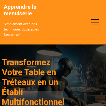
Aller
Apprendre la
au
menuiserie
contenu
Simplement avec des
techniques duplicables
facilement
Transformez
Votre Table en
Tréteaux en un
Établi
Multifonctionnel