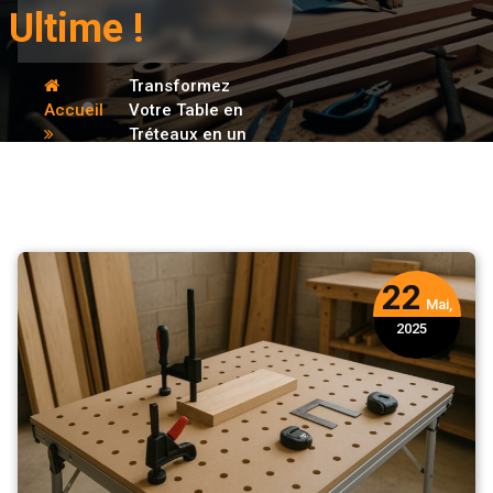
Ultime !
Transformez
Accueil
Votre Table en
Tréteaux en un
Conseils
Établi
Multifonctionnel
Ultime !
22
Mai,
2025