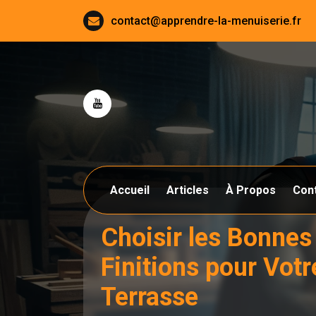
Aller
contact@apprendre-la-menuiserie.fr
au
contenu
Accueil
Articles
À Propos
Con
Choisir les Bonnes
Finitions pour Votr
Terrasse