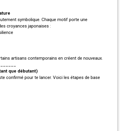
ature
 hautement symbolique. Chaque motif porte une
 des croyances japonaises :
silience
 certains artisans contemporains en créent de nouveaux.
_______
ant que débutant)
ste confirmé pour te lancer. Voici les étapes de base