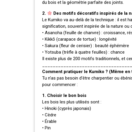
du bois et la géométrie parfaite des joints.
2.
Des motifs décoratifs inspirés de la n
Le Kumiko va au-delà de la technique : il est
signification, souvent inspirée de la nature ou
• Asanoha (feuille de chanvre) : croissance, ré
• Kikkō (carapace de tortue) : longévité
• Sakura (fleur de cerisier) : beauté éphémère
• Yotsuba (trèfle à quatre feuilles) : chance
Il existe plus de 200 motifs traditionnels, et
_________________________________
Comment pratiquer le Kumiko ? (Même en t
Tu n’as pas besoin d’être charpentier ou ébéni
pour commencer :
1. Choisir le bon bois
Les bois les plus utilisés sont :
• Hinoki (cyprès japonais)
• Cèdre
• Érable
• Pin