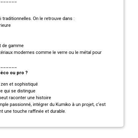
_______
 traditionnelles. On le retrouve dans :
rieure
aut de gamme
tériaux modernes comme le verre ou le métal pour
_______
déco ou pro ?
s zen et sophistiqué
re qui se distingue
eut raconter une histoire
imple passionné, intégrer du Kumiko à un projet, c’est
nt une touche raffinée et durable.