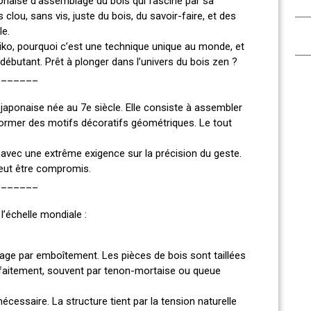
ponaise d’assemblage du bois qui fascine par sa
clou, sans vis, juste du bois, du savoir-faire, et des
le.
umiko, pourquoi c’est une technique unique au monde, et
butant. Prêt à plonger dans l’univers du bois zen ?
_______
aponaise née au 7e siècle. Elle consiste à assembler
former des motifs décoratifs géométriques. Le tout
, avec une extrême exigence sur la précision du geste.
peut être compromis.
_______
l’échelle mondiale :
ge par emboîtement. Les pièces de bois sont taillées
arfaitement, souvent par tenon-mortaise ou queue
écessaire. La structure tient par la tension naturelle