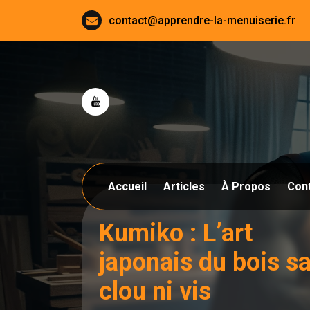
Aller
contact@apprendre-la-menuiserie.fr
au
contenu
Accueil
Articles
À Propos
Con
Kumiko : L’art
japonais du bois s
clou ni vis