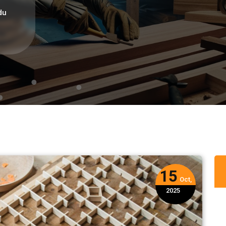
du
15
Oct,
2025