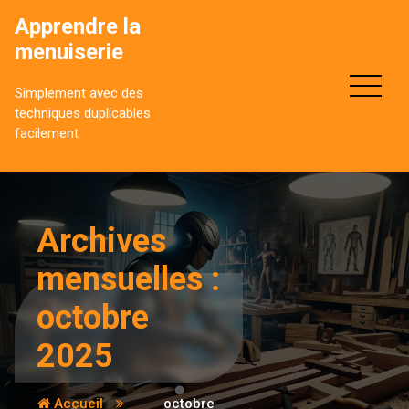
Aller
Apprendre la
au
menuiserie
contenu
Simplement avec des
techniques duplicables
facilement
Archives
mensuelles :
octobre
2025
Accueil
octobre