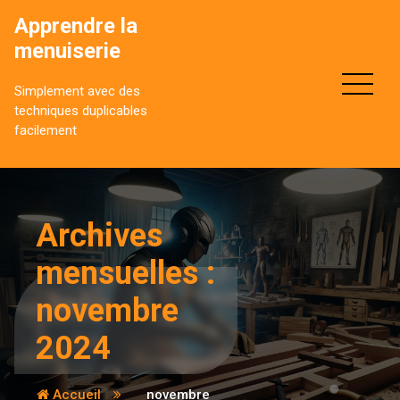
Aller
Apprendre la
au
menuiserie
contenu
Simplement avec des
techniques duplicables
facilement
Archives
mensuelles :
novembre
2024
Accueil
novembre