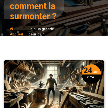
comment la
surmonter ?
La plus grande
Accueil
peur d’un
menuisier
Conseils
débutant :
comment la
surmonter ?
24
Jan,
2024