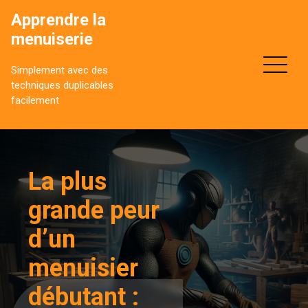
Aller
Apprendre la
au
menuiserie
contenu
Simplement avec des
techniques duplicables
facilement
La plus
grande peur
d’un
menuisier
débutant :