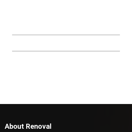
Catégories
Conseils
Menuiserie
Outillages
About Renoval