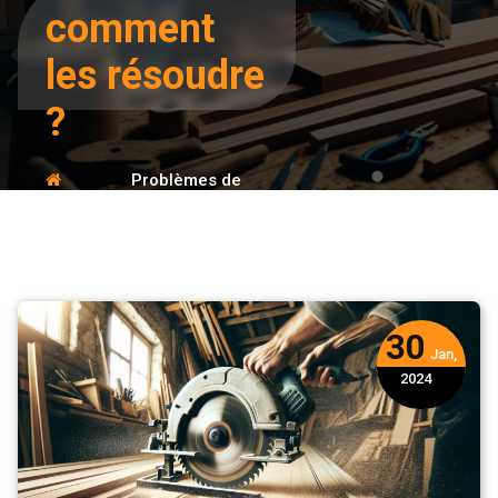
comment
les résoudre
?
Problèmes de
Accueil
découpe
précise des
Conseils
pièces en bois :
comment les
résoudre ?
30
Jan,
2024