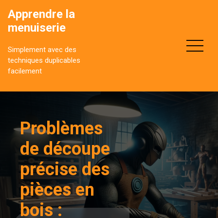
Aller
Apprendre la
au
menuiserie
contenu
Simplement avec des
techniques duplicables
facilement
Problèmes
de découpe
précise des
pièces en
bois :